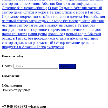
сектор питание
Зимняя Абхазия
Контактная информация
Лечение бальнеолечебница
О нас
Отдых в Абхазии частный
сектор цены
Стихи о море в Гаграх
Стихи о море в Гаграх.
Скромное творчество хозяйки гостевого домика
Фото
абхазия
частный сектор гагра отдых на море без посредников
абхазия
частный сектор гагры
дать заявку на отдых в Гаграх без
посредников
мое скромное творчество
мошенники
наш дом
наши контакты
наши цены
новый год
новый год в Абхазии
отдых в Гаграх без посредников
отдых в абхазии частный
сектор
отдых в гаграх частный сектор
питание
цены на
продукты в Абхазии Гагра
экскурсии
Поиск по сайту
Поиск
Поиск …
Объявления
Объявления
+7 940 9639873 what’s app