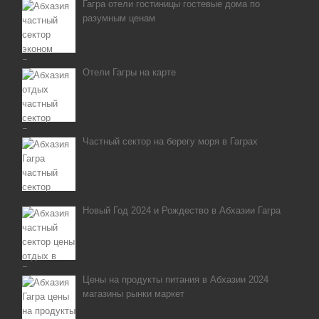
Гагра отели гостиницы гостевые дома по
разумным ценам
Отели Гагры на карте
Частный сектор на берегу моря в Гаграх
Новый Год 2024 и Рождество в Абхазии Гагра
Цены на продукты питания в Абхазии 2024
магазины рынки маркет