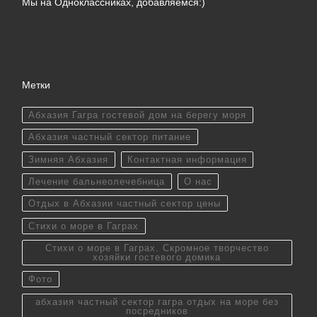
Мы на Одноклассниках, добавляемся:)
Метки
Абхазия Гагра гостевой дом на берегу моря
Абхазия частный сектор питание
Зимняя Абхазия
Контактная информация
Лечение бальнеолечебница
О нас
Отдых в Абхазии частный сектор цены
Стихи о море в Гаграх
Стихи о море в Гаграх. Скромное творчество
хозяйки гостевого домика
Фото
абхазия частный сектор гагра отдых на море без
посредников