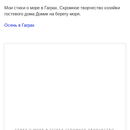
Мои стихи о море в Гаграх. Скромное творчество хозяйки
гостевого дома Домик на берегу моря.
Осень в Гаграх
Все слава Богу, только лист осенний, Трагических иллюзий
полон сам, Спешит уйти в неласковую землю, Надеясь, что
восходит к небесам. И » пишется как дышится» о личном,
Раздерганном на тысячи страниц. Привычный дождь —
безжалостный опричник Гоняет по лесам промокших птиц И
некуда бежать… а над Мамдзышхой Цветут, суля
блаженство […]
СТИХИ О МОРЕ В ГАГРАХ СКРОМНОЕ ТВОРЧЕСТВО