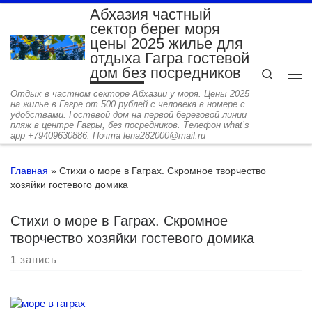
Абхазия частный
Перейти к содержимому
сектор берег моря
цены 2025 жилье для
отдыха Гагра гостевой
дом без посредников
Search
Ме
Отдых в частном секторе Абхазии у моря. Цены 2025
на жилье в Гагре от 500 рублей с человека в номере с
удобствами. Гостевой дом на первой береговой линии
пляж в центре Гагры, без посредников. Телефон what’s
app +79409630886. Почта lena282000@mail.ru
Главная
»
Стихи о море в Гаграх. Скромное творчество
хозяйки гостевого домика
Стихи о море в Гаграх. Скромное
творчество хозяйки гостевого домика
1 запись