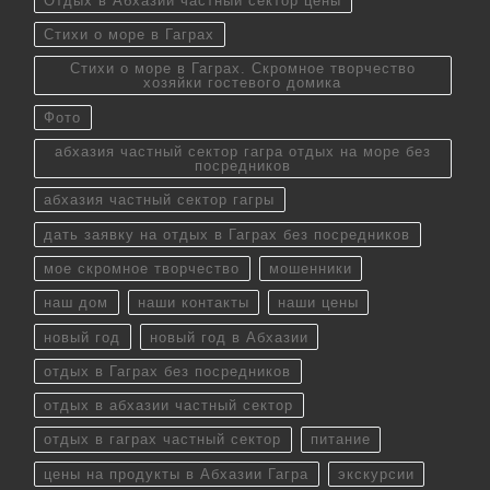
Отдых в Абхазии частный сектор цены
Стихи о море в Гаграх
Стихи о море в Гаграх. Скромное творчество
хозяйки гостевого домика
Фото
абхазия частный сектор гагра отдых на море без
посредников
абхазия частный сектор гагры
дать заявку на отдых в Гаграх без посредников
мое скромное творчество
мошенники
наш дом
наши контакты
наши цены
новый год
новый год в Абхазии
отдых в Гаграх без посредников
отдых в абхазии частный сектор
отдых в гаграх частный сектор
питание
цены на продукты в Абхазии Гагра
экскурсии