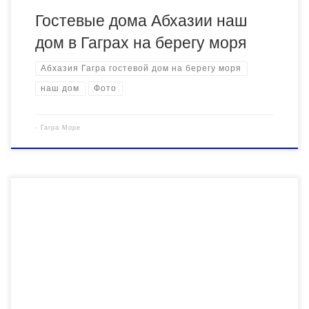
Гостевые дома Абхазии наш
дом в Гаграх на берегу моря
Абхазия Гагра гостевой дом на берегу моря
наш дом
Фото
-
Гагра Море
До моря — ноль! Метров. Вам не придется ходить к морю,
оно само придет к Вам! Абхазия частный сектор Гагра .
Абхазия частный сектор цены 2017 и 2018 цена на отдых без
посредников. Отдых в Гаграх на берегу моря в гостевом доме
Домик у самого синего моря. Новый Год и […]