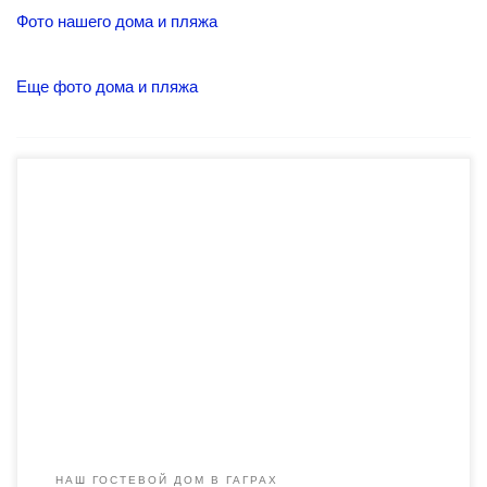
Фото нашего дома и пляжа
Еще фото дома и пляжа
До моря — ноль! Метров. Вам не придется ходить к морю,
оно само придет к Вам! Отдохните у нас! Предлагаем не
дорогой, бюджетный, демократичный отдых в частном
секторе Абхазии, в нашем гостевом доме на берегу моря в
Гаграх. Заявки на отдых в нашем гостевом доме на берегу
моря в Гаграх […]
НАШ ГОСТЕВОЙ ДОМ В ГАГРАХ