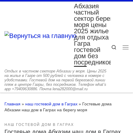
Абхазия
Перейти к содержимому
частный
сектор берег
моря цены
2025 жилье
для отдыха
Гагра
Search
гостевой
Ме
дом без
посредников
Отдых в частном секторе Абхазии у моря. Цены 2025
на жилье в Гагре от 500 рублей с человека в номере с
удобствами. Гостевой дом на первой береговой линии
пляж в центре Гагры, без посредников. Телефон what’s
app +79409630886. Почта lena282000@mail.ru
Главная
»
наш гостевой дом в Гаграх
»
Гостевые дома
Абхазии наш дом в Гаграх на берегу моря
НАШ ГОСТЕВОЙ ДОМ В ГАГРАХ
Гостевые дома Абхазии наш дом в Гаграх