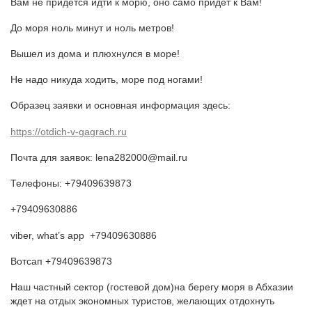
Вам не придется идти к морю, оно само придет к Вам!
До моря ноль минут и ноль метров!
Вышел из дома и плюхнулся в море!
Не надо никуда ходить, море под ногами!
Образец заявки и основная информация здесь:
https://otdich-v-gagrach.ru
Почта для заявок: lena282000@mail.ru
Телефоны:
+79409639873
+79409630886
viber, what’s app +79409630886
Вотсап +79409639873
Наш частный сектор (гостевой дом)на берегу моря в Абхазии
ждет на отдых экономных туристов, желающих отдохнуть