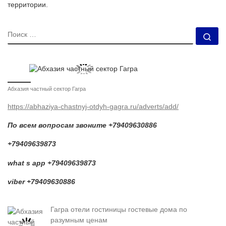
территории.
ПОИСК
По
Абхазия частный сектор Гагра
https://abhaziya-chastnyj-otdyh-gagra.ru/adverts/add/
По всем вопросам звоните +79409630886
+79409639873
what s app +79409639873
viber +79409630886
Гагра отели гостиницы гостевые дома по
разумным ценам