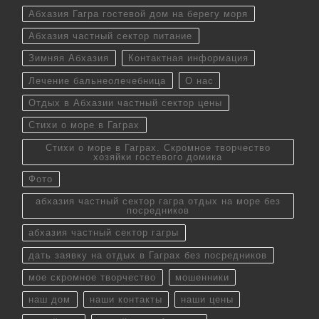
Абхазия Гагра гостевой дом на берегу моря
Абхазия частный сектор питание
Зимняя Абхазия
Контактная информация
Лечение бальнеолечебница
О нас
Отдых в Абхазии частный сектор цены
Стихи о море в Гаграх
Стихи о море в Гаграх. Скромное творчество
хозяйки гостевого домика
Фото
абхазия частный сектор гагра отдых на море без
посредников
абхазия частный сектор гагры
дать заявку на отдых в Гаграх без посредников
мое скромное творчество
мошенники
наш дом
наши контакты
наши цены