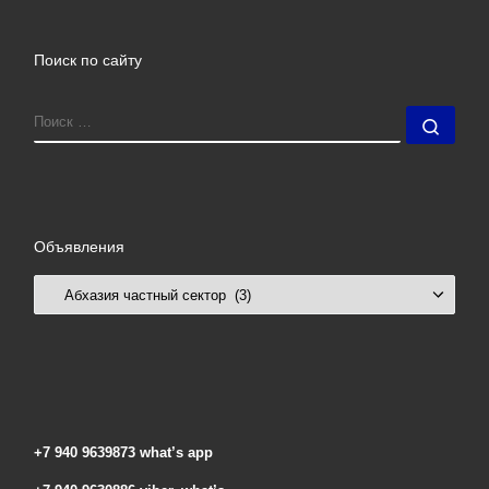
Поиск по сайту
ПОИСК
Поис
Объявления
Объявления
+7 940 9639873 what’s app