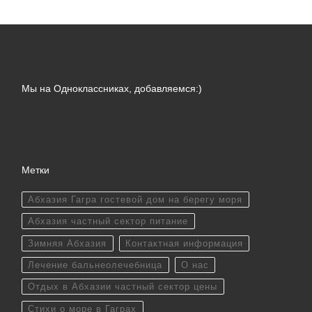
Мы на Одноклассниках, добавляемся:)
Метки
Абхазия Гагра гостевой дом на берегу моря
Абхазия частный сектор питание
Зимняя Абхазия
Контактная информация
Лечение бальнеолечебница
О нас
Отдых в Абхазии частный сектор цены
Стихи о море в Гаграх