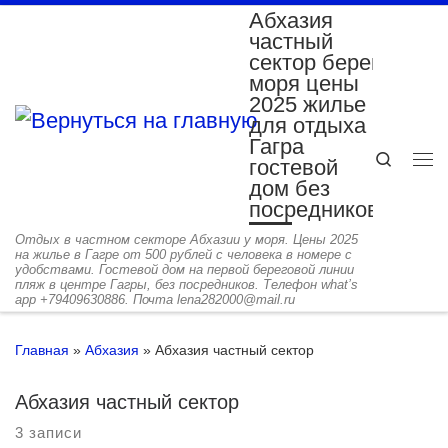
Абхазия
Перейти к содержимому
частный
сектор берег
моря цены
2025 жилье
для отдыха
Гагра
Search
гостевой
Ме
дом без
посредников
Отдых в частном секторе Абхазии у моря. Цены 2025
на жилье в Гагре от 500 рублей с человека в номере с
удобствами. Гостевой дом на первой береговой линии
пляж в центре Гагры, без посредников. Телефон what’s
app +79409630886. Почта lena282000@mail.ru
Главная
»
Абхазия
»
Абхазия частный сектор
Абхазия частный сектор
3 записи