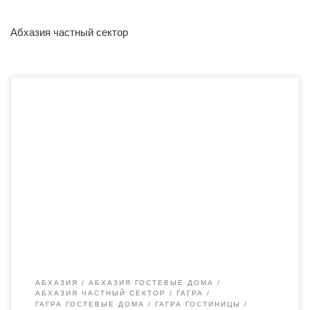
Абхазия частный сектор
РАССТОЯНИЕ ДО МОРЯ РАВНО НУЛЮ! Вам не
придется идти к морю, оно само придет к Вам! До моря ноль
минут и ноль метров! Вышел из дома и плюхнулся в море!
Не надо никуда ходить, море под ногами! Образец заявки и
основная информация здесь: Почта для заявок:
lena282000@mail.ru […]
АБХАЗИЯ
АБХАЗИЯ ГОСТЕВЫЕ ДОМА
АБХАЗИЯ ЧАСТНЫЙ СЕКТОР
ГАГРА
ГАГРА ГОСТЕВЫЕ ДОМА
ГАГРА ГОСТИНИЦЫ