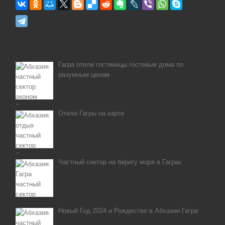
Гагра отели гостиницы гостевые дома по
разумным ценам
Отели Гагры на карте
Частный сектор на берегу моря в Гаграх
Новый Год 2024 и Рождество в Абхазии Гагра