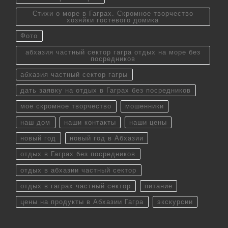
Стихи о море в Гаграх. Скромное творчество
хозяйки гостевого домика
Фото
абхазия частный сектор гагра отдых на море без
посредников
абхазия частный сектор гагры
дать заявку на отдых в Гаграх без посредников
мое скромное творчество
мошенники
наш дом
наши контакты
наши цены
новый год
новый год в Абхазии
отдых в Гаграх без посредников
отдых в абхазии частный сектор
отдых в гаграх частный сектор
питание
цены на продукты в Абхазии Гагра
экскурсии