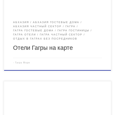
АБХАЗИЯ
АБХАЗИЯ ГОСТЕВЫЕ ДОМА
АБХАЗИЯ ЧАСТНЫЙ СЕКТОР
ГАГРА
ГАГРА ГОСТЕВЫЕ ДОМА
ГАГРА ГОСТИНИЦЫ
ГАГРА ОТЕЛИ
ГАГРА ЧАСТНЫЙ СЕКТОР
ОТДЫХ В ГАГРАХ БЕЗ ПОСРЕДНИКОВ
Отели Гагры на карте
-
Гагра Море
РАССТОЯНИЕ ДО МОРЯ РАВНО НУЛЮ! Вам не
придется идти к морю, оно само придет к Вам! До моря ноль
минут и ноль метров! Вышел из дома и плюхнулся в море!