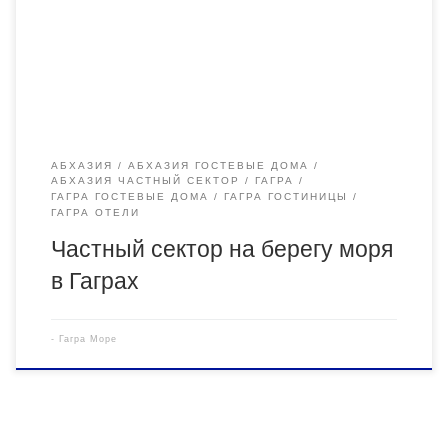
Не надо никуда ходить, море под ногами! Образец заявки и
основная информация здесь: Почта для заявок:
lena282000@mail.ru […]
АБХАЗИЯ
АБХАЗИЯ ГОСТЕВЫЕ ДОМА
АБХАЗИЯ ЧАСТНЫЙ СЕКТОР
ГАГРА
ГАГРА ГОСТЕВЫЕ ДОМА
ГАГРА ГОСТИНИЦЫ
ГАГРА ОТЕЛИ
Частный сектор на берегу моря
в Гаграх
-
Гагра Море