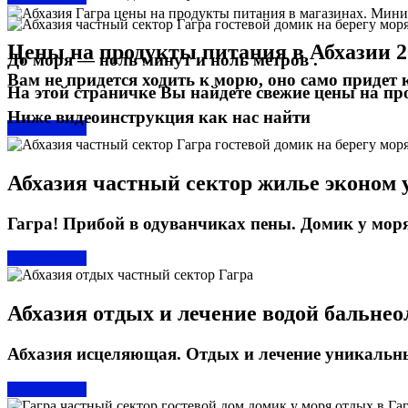
Цены на продукты питания в Абхазии 20
До моря — ноль минут и ноль метров .
Вам не придется ходить к морю, оно само придет 
На этой страничке Вы найдете свежие цены на про
Ниже видеоинструкция как нас найти
Подробнее »
Абхазия частный сектор жилье эконом у 
Гагра! Прибой в одуванчиках пены. Домик у моря 
Подробнее »
Абхазия отдых и лечение водой бальнеол
Абхазия исцеляющая. Отдых и лечение уникальны
Подробнее »