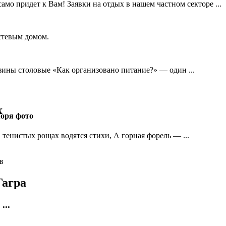
амо придет к Вам! Заявки на отдых в нашем частном секторе ...
ины столовые «Как организовано питание?» — один ...
х
моря фото
 тенистых рощах водятся стихи, А горная форель — ...
Гагра
...