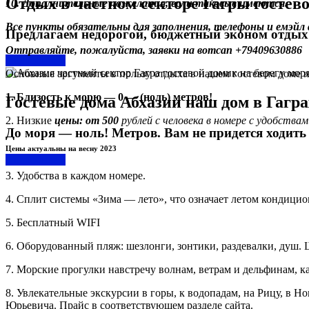
Отдых в частном секторе Гагры гостевой
10. Дополнительные пожелания, если таковые имеются.
Все пункты обязательны для заполнения, телефоны и емэй
Предлагаем недорогой, бюджетный эконом отдых .
Отправляйте, пожалуйста, заявки на вотсап +79409630886
Подробнее »
Основные аргументы в пользу отдыха в нашем гостевом доме на
1. Близость к морю — 0 — (ноль) метров!
Гостевые дома Абхазии наш дом в Гаграх 
2. Низкие
цены: от 500
рублей с человека в номере с удобствам
До моря — ноль! Метров. Вам не придется ходить .
Цены актуальны на весну 2023
Подробнее »
3. Удобства в каждом номере.
4. Сплит системы «Зима — лето», что означает летом кондици
5. Бесплатный WIFI
6. Оборудованный пляж: шезлонги, зонтики, раздевалки, душ.
7. Морские прогулки навстречу волнам, ветрам и дельфинам, ка
8. Увлекательные экскурсии в горы, к водопадам, на Рицу, в 
Юрьевича. Прайс в соответствующем разделе сайта.