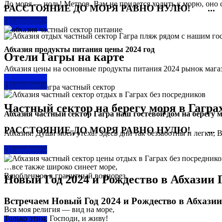
До моря — ноль! Метров. Вам не придется ходить к морю, оно с
РАССТОЯНИЕ ДО МОРЯ РАВНО НУЛЮ! ...
Подробнее »
Подробнее »
Абхазия продукты питания цены 2024 год
Отели Гагры на карте
Абхазия цены на основные продукты питания 2024 рынок магаз
Подробнее »
Подробнее »
Частный сектор на берегу моря в Гагра
Абхазия частный сектор Гагра наш гостевой дом на берегу 
РАССТОЯНИЕ ДО МОРЯ РАВНО НУЛЮ! ...
Абхазия! Души моей утеха! Здесь дни так беззаботны и легки, В
Подробнее »
Подробнее »
…все также широко синеет море,
Влюбленное в гранитный волнорез.
Новый Год 2024 и Рождество в Абхазии 
Встречаем Новый Год 2024 и Рождество в Абхазии 
Вся моя религия — вид на море,
Только этим, Господи, и живу!
Подробнее »