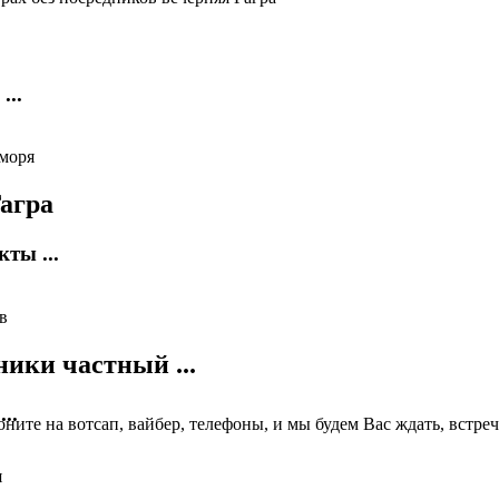
...
агра
ты ...
ики частный ...
..
ните на вотсап, вайбер, телефоны, и мы будем Вас ждать, встре