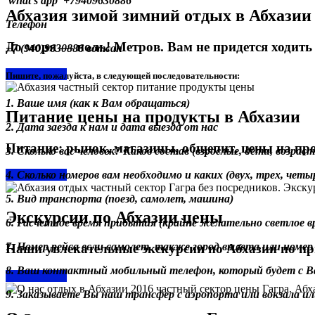
what’s app +79409630886
Абхазия зимой зимний отдых в Абхазии
Телефон
До моря — ноль! Метров. Вам не придется ходить .
+7 (940)9630886 вотсап
Подробнее »
Пишите, пожалуйста, в следующей последовательности:
1. Ваше имя (как к Вам обращаться)
Питание цены на продукты в Абхазии
2. Дата заезда к нам и дата выезда от нас
Питание: рынок, магазины, общепит, цены на про
3. Сколько вас человек? Каков состав (взрослые, дети, возрас
4. Сколько номеров вам необходимо и каких (двух, трех, чет
Подробнее »
5. Вид транспорта (поезд, самолет, машина)
Экскурсии по Абхазии цены
6. Расчетное время прибытия (крайне желательно светлое вр
7. Номер рейса если самолет, также город вылета или номер 
Наши увлекательные экскурсии по Абхазии по пр
8. Ваш контактный мобильный телефон, который будет с Ва
Подробнее »
9. Заказываете Вы наш трансфер с аэропорта или вокзала 