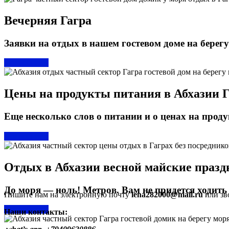
Вечерняя Гагра
Заявки на отдых в нашем гостевом доме на берегу 
Подробнее »
Цены на продукты питания в Абхазии Г
Еще несколько слов о питании и о ценах на продук
Подробнее »
Отдых в Абхазии весной майские праздн
До моря — ноль! Метров. Вам не придется ходить .
Пишите нам на электронную почту
lena282000@mail.ru
или зво
Подробнее »
Наши контакты: