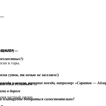
..
дукты ...
т детей?)
ырехместных?)
емя суток, тк ночью не заселяем!)
поезда и вагона, название поезда, например: «Саратов — Адле
ивлекательным ...
ми в дороге
или планируете добираться самостоятельно?