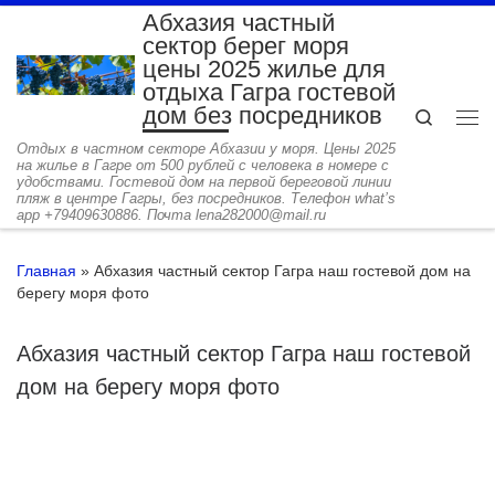
Абхазия частный
Перейти к содержимому
сектор берег моря
цены 2025 жилье для
отдыха Гагра гостевой
дом без посредников
Search
Ме
Отдых в частном секторе Абхазии у моря. Цены 2025
на жилье в Гагре от 500 рублей с человека в номере с
удобствами. Гостевой дом на первой береговой линии
пляж в центре Гагры, без посредников. Телефон what’s
app +79409630886. Почта lena282000@mail.ru
Главная
»
Абхазия частный сектор Гагра наш гостевой дом на
берегу моря фото
Абхазия частный сектор Гагра наш гостевой
дом на берегу моря фото