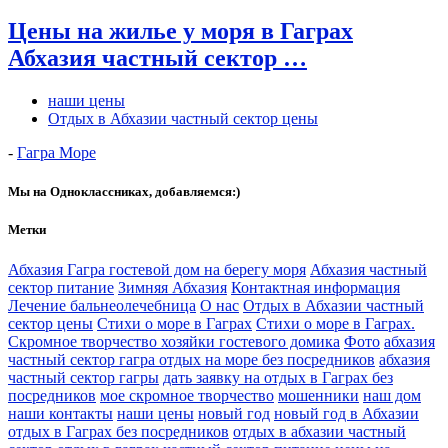
Цены на жилье у моря в Гаграх
Абхазия частный сектор …
наши цены
Отдых в Абхазии частный сектор цены
-
Гагра Море
Мы на Одноклассниках, добавляемся:)
Метки
Абхазия Гагра гостевой дом на берегу моря
Абхазия частный
сектор питание
Зимняя Абхазия
Контактная информация
Лечение бальнеолечебница
О нас
Отдых в Абхазии частный
сектор цены
Стихи о море в Гаграх
Стихи о море в Гаграх.
Скромное творчество хозяйки гостевого домика
Фото
абхазия
частный сектор гагра отдых на море без посредников
абхазия
частный сектор гагры
дать заявку на отдых в Гаграх без
посредников
мое скромное творчество
мошенники
наш дом
наши контакты
наши цены
новый год
новый год в Абхазии
отдых в Гаграх без посредников
отдых в абхазии частный