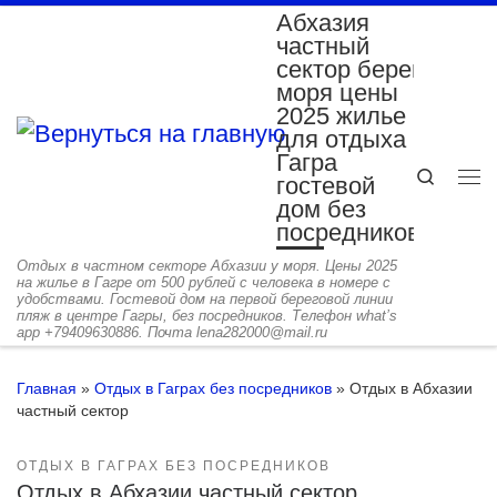
Абхазия
Перейти к содержимому
частный
сектор берег
моря цены
2025 жилье
для отдыха
Гагра
Search
гостевой
Ме
дом без
посредников
Отдых в частном секторе Абхазии у моря. Цены 2025
на жилье в Гагре от 500 рублей с человека в номере с
удобствами. Гостевой дом на первой береговой линии
пляж в центре Гагры, без посредников. Телефон what’s
app +79409630886. Почта lena282000@mail.ru
Главная
»
Отдых в Гаграх без посредников
»
Отдых в Абхазии
частный сектор
ОТДЫХ В ГАГРАХ БЕЗ ПОСРЕДНИКОВ
Отдых в Абхазии частный сектор