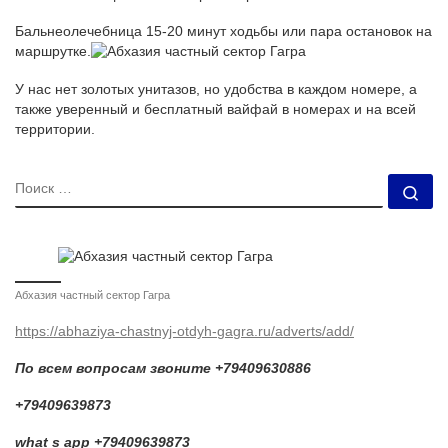
Бальнеолечебница 15-20 минут ходьбы или пара остановок на
маршрутке.
У нас нет золотых унитазов, но удобства в каждом номере, а
также уверенный и бесплатный вайфай в номерах и на всей
территории.
ПОИСК
По
Абхазия частный сектор Гагра
https://abhaziya-chastnyj-otdyh-gagra.ru/adverts/add/
По всем вопросам звоните +79409630886
+79409639873
what s app +79409639873